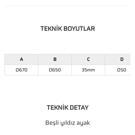
TEKNİK BOYUTLAR
A
B
C
D
Ø670
Ø650
35mm
Ø50
TEKNİK DETAY
Beşli yıldız ayak