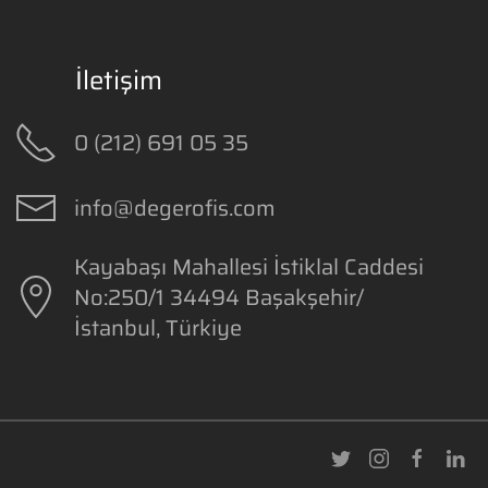
İletişim
0 (212) 691 05 35
info@degerofis.com
Kayabaşı Mahallesi İstiklal Caddesi
No:250/1
34494
Başakşehir/
İstanbul, Türkiye