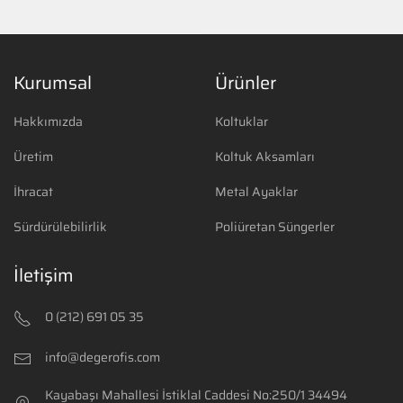
Kurumsal
Ürünler
Hakkımızda
Koltuklar
Üretim
Koltuk Aksamları
İhracat
Metal Ayaklar
Sürdürülebilirlik
Poliüretan Süngerler
İletişim
0 (212) 691 05 35
info@degerofis.com
Kayabaşı Mahallesi İstiklal Caddesi No:250/1
34494