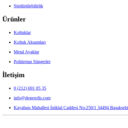
Sürdürülebilirlik
Ürünler
Koltuklar
Koltuk Aksamları
Metal Ayaklar
Poliüretan Süngerler
İletişim
0 (212) 691 05 35
info@degerofis.com
Kayabaşı Mahallesi İstiklal Caddesi No:250/1
34494
Başakşehir