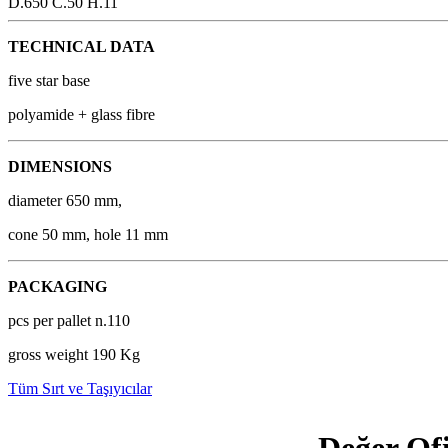
D.650 C.50 H.11
TECHNICAL DATA
five star base
polyamide + glass fibre
DIMENSIONS
diameter 650 mm,
cone 50 mm, hole 11 mm
PACKAGING
pcs per pallet n.110
gross weight 190 Kg
Tüm Sırt ve Taşıyıcılar
Değer Ofi