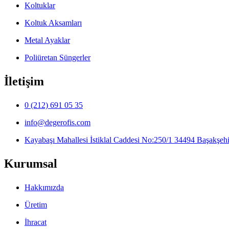
Koltuklar
Koltuk Aksamları
Metal Ayaklar
Poliüretan Süngerler
İletişim
0 (212) 691 05 35
info@degerofis.com
Kayabaşı Mahallesi İstiklal Caddesi No:250/1
34494
Başakşehir
Kurumsal
Hakkımızda
Üretim
İhracat